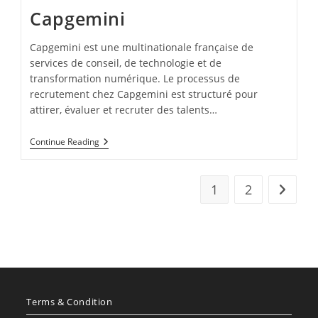
Capgemini
Capgemini est une multinationale française de
services de conseil, de technologie et de
transformation numérique. Le processus de
recrutement chez Capgemini est structuré pour
attirer, évaluer et recruter des talents…
Capgemini
Continue Reading
1
2
Go to t
Terms & Condition